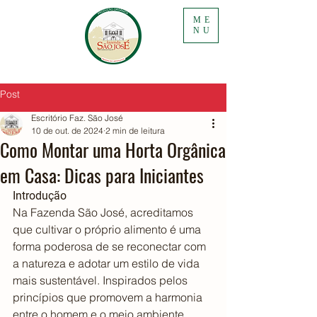
ME
NU
Post
Escritório Faz. São José
10 de out. de 2024
2 min de leitura
Como Montar uma Horta Orgânica
em Casa: Dicas para Iniciantes
Introdução
Na Fazenda São José, acreditamos 
que cultivar o próprio alimento é uma 
forma poderosa de se reconectar com 
a natureza e adotar um estilo de vida 
mais sustentável. Inspirados pelos 
princípios que promovem a harmonia 
entre o homem e o meio ambiente, 